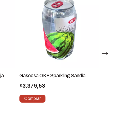
ja
Gaseosa OKF Sparkling Sandia
Gaseosa OKF 
$3.379,53
$3.379,53