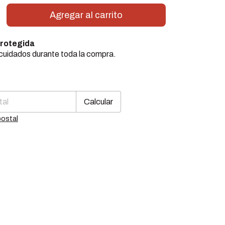
rotegida
cuidados durante toda la compra.
Cambiar CP
CP:
Calcular
postal