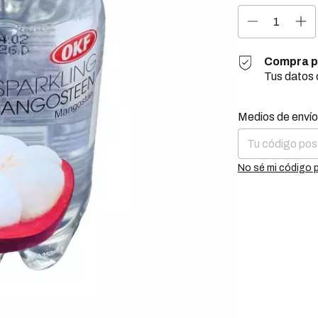
Compra p
Tus datos 
Entregas para el 
Medios de envío
No sé mi código 