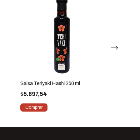
Salsa Teriyaki Hashi 250 ml
Vinagre de Arr
750 ml – Sabo
$5.897,54
$9.244,40