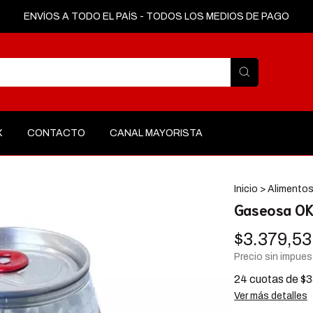
ENVÍOS A TODO EL PAÍS - TODOS LOS MEDIOS DE PAGO
X
CONTACTO
CANAL MAYORISTA
Inicio
>
Alimento
Gaseosa OK
$3.379,53
Precio sin impue
24
cuotas de
$3
Ver más detalles