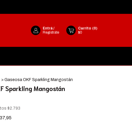
Entrá
/
Carrito
(
0
)
Registráte
$0
s
>
Gaseosa OKF Sparkling Mangostán
F Sparkling Mangostán
stos
$2.793
37,95