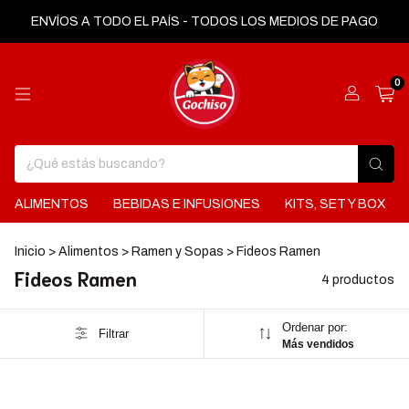
ENVÍOS A TODO EL PAÍS - TODOS LOS MEDIOS DE PAGO
0
ALIMENTOS
BEBIDAS E INFUSIONES
KITS, SET Y BOX
Inicio
>
Alimentos
>
Ramen y Sopas
>
Fideos Ramen
Fideos Ramen
4 productos
Ordenar por:
Filtrar
Más vendidos