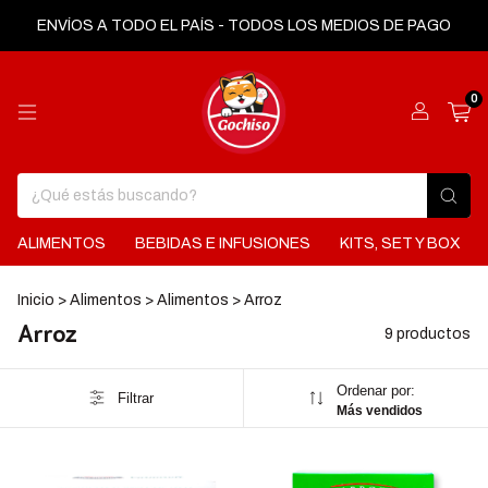
ENVÍOS A TODO EL PAÍS - TODOS LOS MEDIOS DE PAGO
0
ALIMENTOS
BEBIDAS E INFUSIONES
KITS, SET Y BOX
Inicio
>
Alimentos
>
Alimentos
>
Arroz
Arroz
9 productos
Ordenar por:
Filtrar
Más vendidos