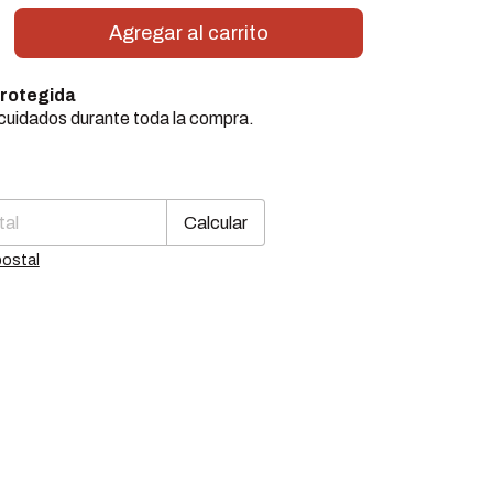
rotegida
cuidados durante toda la compra.
Cambiar CP
CP:
Calcular
postal