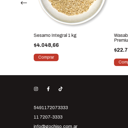
apones
Sesamo Integral 1 kg
Wasabi
Premiu
$4.048,66
Japon
$22.7
5491172073333
11 7207-3333
info@gochiso.com.ar