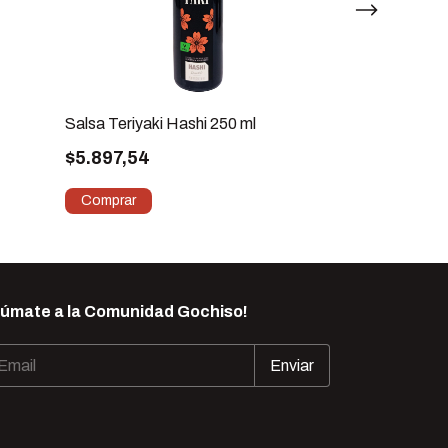
Salsa Teriyaki Hashi 250 ml
Arroz Koshihik
Hermanos” 500
$5.897,54
Japonés Prem
$2.802,36
Súmate a la Comunidad Gochiso!