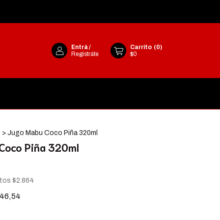
Entrá
/
Carrito
(
0
)
Registráte
$0
s
>
Jugo Mabu Coco Piña 320ml
Coco Piña 320ml
stos
$2.864
46,54