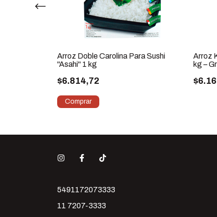
o Deli 2 x 4
Arroz Doble Carolina Para Sushi
Arroz K
"Asahi" 1 kg
kg – G
$6.814,72
$6.16
5491172073333
11 7207-3333