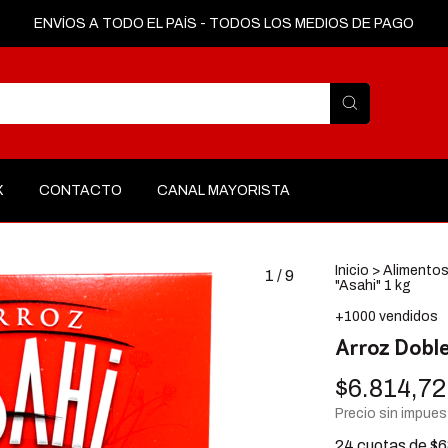
ENVÍOS A TODO EL PAÍS - TODOS LOS MEDIOS DE PAGO
X
CONTACTO
CANAL MAYORISTA
Inicio
>
Alimento
1
/
9
"Asahi" 1 kg
+1000 vendidos
Arroz Doble
$6.814,72
Precio sin impue
24
cuotas de
$6