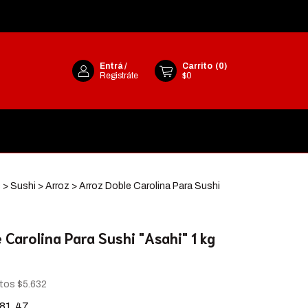
Entrá
/
Carrito
(
0
)
Registráte
$0
s
>
Sushi
>
Arroz
>
Arroz Doble Carolina Para Sushi
 Carolina Para Sushi "Asahi" 1 kg
stos
$5.632
81,47