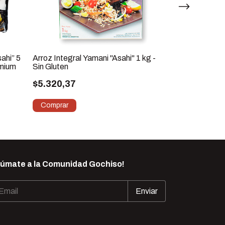
sahi” 5
Arroz Integral Yamani "Asahi" 1 kg -
Azafran Macha
emium
Sin Gluten
dg
$5.320,37
$7.028,89
Súmate a la Comunidad Gochiso!