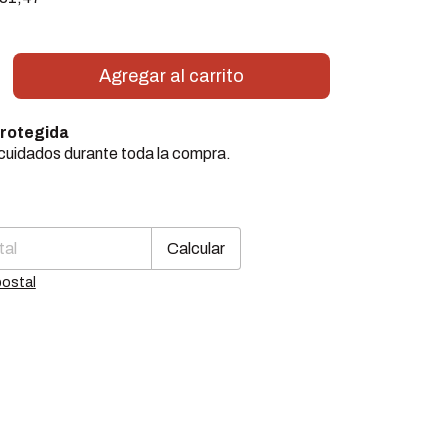
rotegida
cuidados durante toda la compra.
Cambiar CP
CP:
Calcular
postal