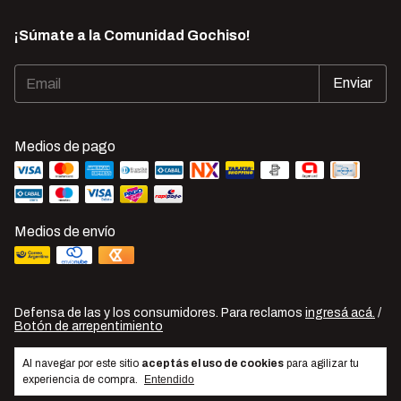
¡Súmate a la Comunidad Gochiso!
Medios de pago
Medios de envío
Defensa de las y los consumidores. Para reclamos
ingresá acá.
/
Botón de arrepentimiento
Copyright Gochiso Productos Japoneses - 2026. Todos los
Al navegar por este sitio
aceptás el uso de cookies
para agilizar tu
derechos reservados.
experiencia de compra.
Entendido