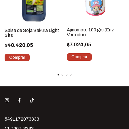
Ajinomoto 100 grs (Env.
Salsa de Soja Sakura Light
Vertedor)
5 lts
$7.024,05
$40.420,05
5491172073333
11 7207-3333