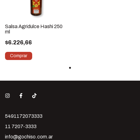
Salsa Agridulce Hashi 250
ml
$6.226,66
5491172073333
11 7207-3333
info@gochiso.com.ar