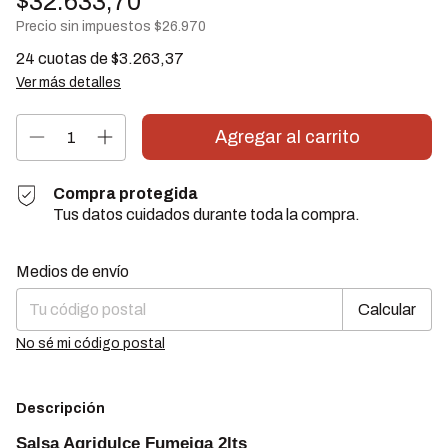
$32.633,70
Precio sin impuestos
$26.970
24
cuotas de
$3.263,37
Ver más detalles
Compra protegida
Tus datos cuidados durante toda la compra.
Cambiar CP
Entregas para el CP:
Medios de envío
Calcular
No sé mi código postal
Descripción
Salsa Agridulce Fumeiga 2lts