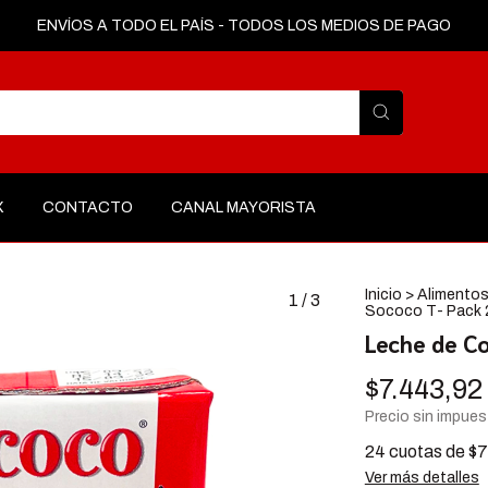
ENVÍOS A TODO EL PAÍS - TODOS LOS MEDIOS DE PAGO
X
CONTACTO
CANAL MAYORISTA
Inicio
>
Alimento
1
/
3
Sococo T- Pack 
Leche de C
$7.443,92
Precio sin impue
24
cuotas de
$7
Ver más detalles