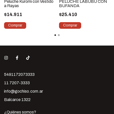
Peluche Kuromi con Vestido
PELUCHE LABUBU CON
a Rayas
BUFANDA
$14.911
$25.410
5491172073333
11 7207-3333
info@gochiso.com.ar
Balcarce 1322
¿Quiénes somos?